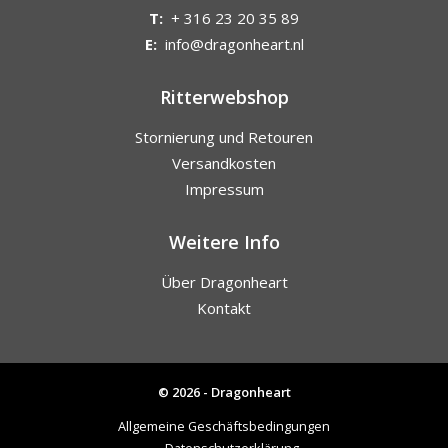
T:
+ 316 23 20 35 89
E:
info@dragonheart.nl
Ritterwebshop
Stornierung und Retouren
Versandkosten
Impressum
Weitere Info
Über Dragonheart
Kontakt
© 2026 - Dragonheart
Allgemeine Geschäftsbedingungen