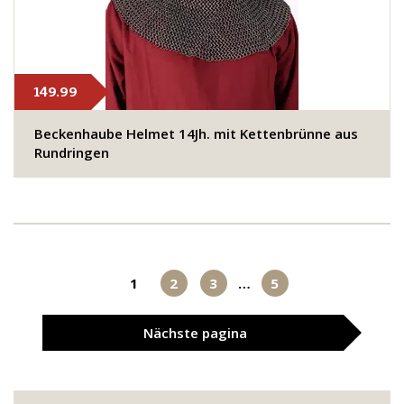
149.99
Beckenhaube Helmet 14Jh. mit Kettenbrünne aus
Rundringen
1
2
3
…
5
Nächste
pagina