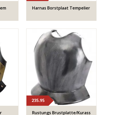
tem
Harnas Borstplaat Tempelier
235.95
r
Rustungs Brustplatte/Kurass