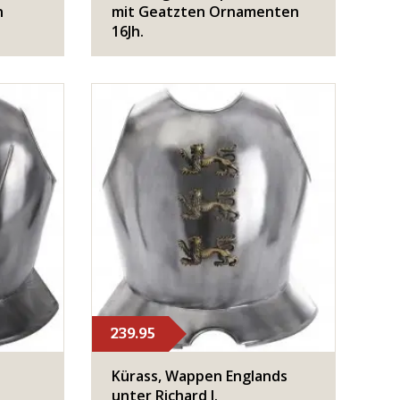
n
mit Geatzten Ornamenten
16Jh.
239.95
Kürass, Wappen Englands
unter Richard I.