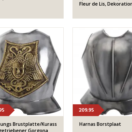
Fleur de Lis, Dekoratio
95
209.95
ungs Brustplatte/Kurass
Harnas Borstplaat
getriebener Gorgona