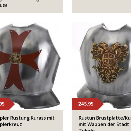
usa
95
245.95
ler Rustung Kurass mit
Rustun Brustplatte/Ku
plerkreuz
mit Wappen der Stadt
Toledo