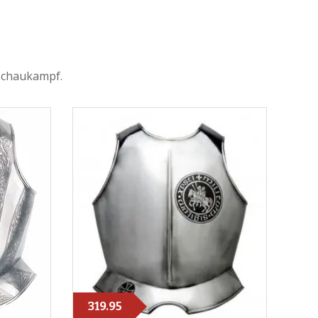
 Schaukampf.
319.95