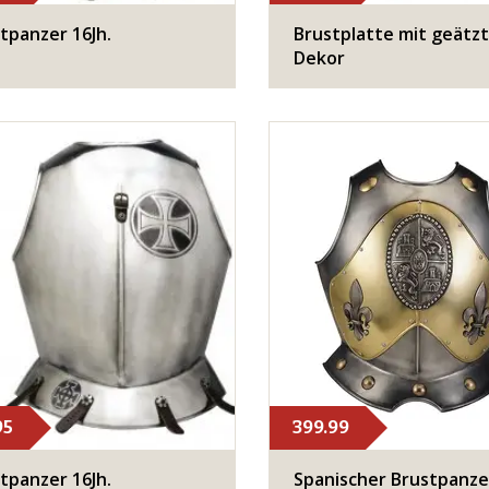
tpanzer 16Jh.
Brustplatte mit geätz
Dekor
95
399.99
tpanzer 16Jh.
​Spanischer Brustpanze