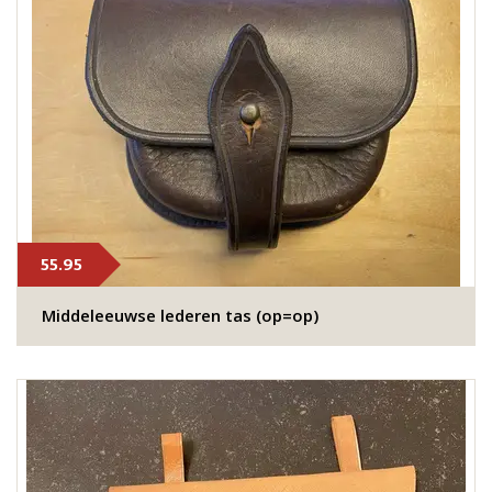
55.95
Middeleeuwse lederen tas (op=op)