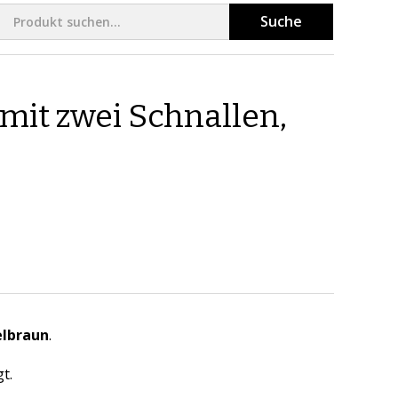
Suche
 mit zwei Schnallen,
elbraun
.
gt.