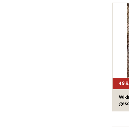
49.9
Wiki
ges