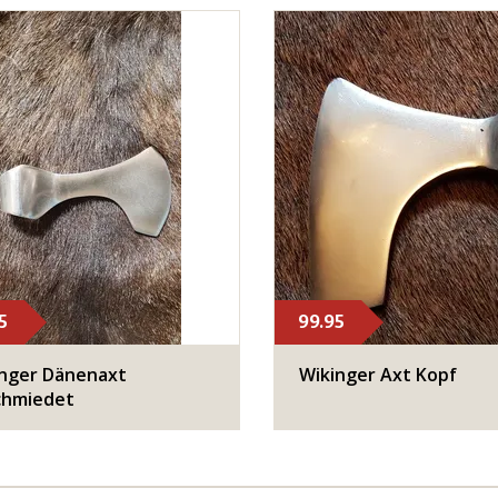
5
99.95
nger Dänenaxt
Wikinger Axt Kopf
chmiedet