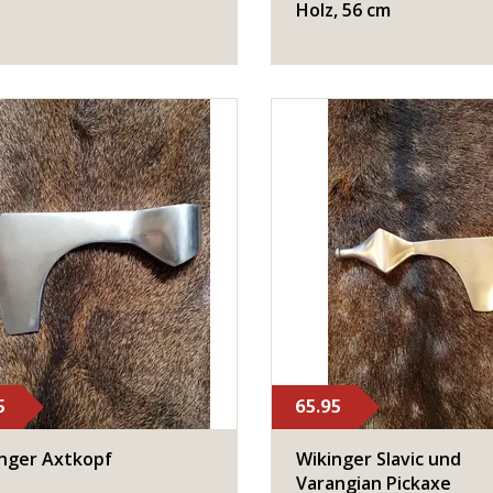
Holz, 56 cm
5
65.95
nger Axtkopf
Wikinger Slavic und
Varangian Pickaxe