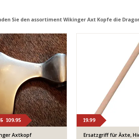
nden Sie den assortiment Wikinger Axt Kopfe die Dragon
95
109.95
19.99
nger Axtkopf
Ersatzgriff für Äxte, Hi