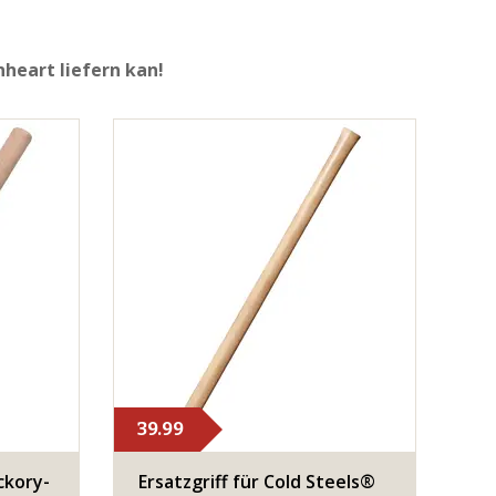
heart liefern kan!
39.99
ckory-
Ersatzgriff für Cold Steels®