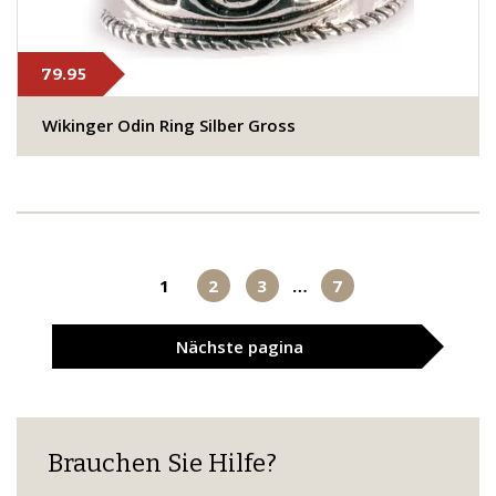
79.95
Wikinger Odin Ring Silber Gross
1
2
3
…
7
Nächste
pagina
Brauchen Sie Hilfe?