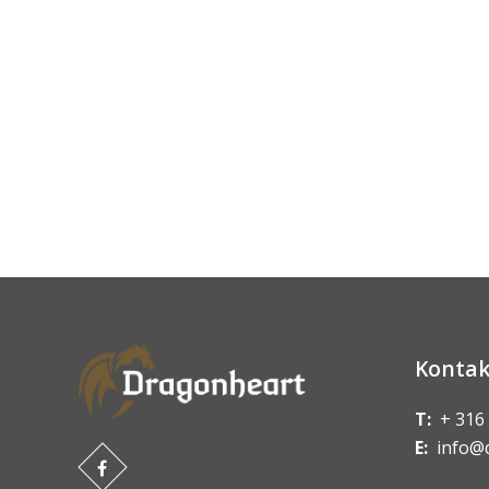
Kontak
T:
+ 316
E:
info@