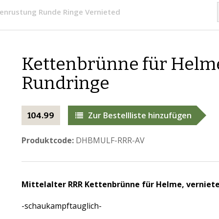
enrustung Runde Ringe Vernieted
Kettenbrünne für Helme
Rundringe
Zur Bestellliste hinzufügen
104.99
Produktcode:
DHBMULF-RRR-AV
Mittelalter
RRR Kettenbrünne für Helme, verniet
-schaukampftauglich-