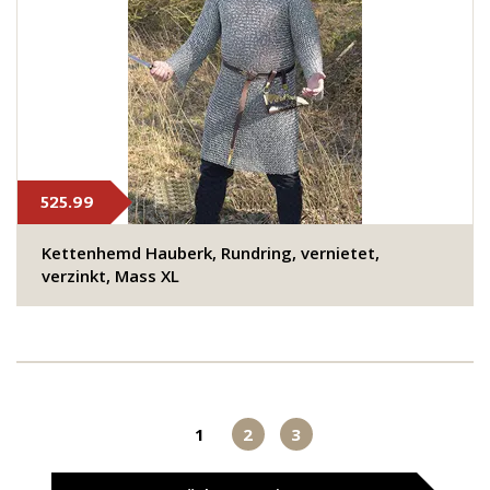
525.99
Kettenhemd Hauberk, Rundring, vernietet,
verzinkt, Mass XL
1
2
3