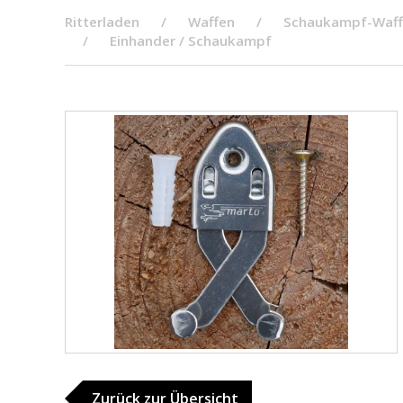
Ritterladen
Waffen
Schaukampf-Waf
Einhander / Schaukampf
Zurück zur Übersicht