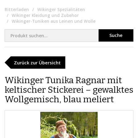
Ritterladen
Wikinger Spezialitäten
Wikinger Kleidung und Zubehor
Wikinger-Tuniken aus Leinen und Wolle
Suche
Zurück zur Übersicht
​Wikinger Tunika Ragnar mit
keltischer Stickerei – gewalktes
Wollgemisch, blau meliert