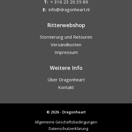
T:
+ 316 23 20 35 89
E:
info@dragonheart.nl
Ritterwebshop
Stornierung und Retouren
Versandkosten
Impressum
Weitere Info
Über Dragonheart
Kontakt
© 2026 - Dragonheart
Allgemeine Geschäftsbedingungen
Datenschutzerklärung