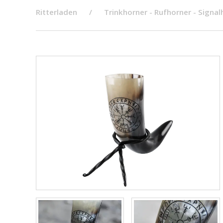
Ritterladen
Trinkhorner - Rufhorner - Signal