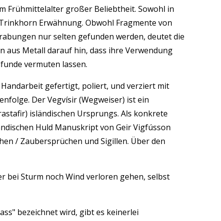
m Frühmittelalter großer Beliebtheit. Sowohl in
das Trinkhorn Erwähnung. Obwohl Fragmente von
grabungen nur selten gefunden werden, deutet die
n aus Metall darauf hin, dass ihre Verwendung
rnfunde vermuten lassen.
andarbeit gefertigt, poliert, und verziert mit
nfolge. Der Vegvísir (Wegweiser) ist ein
astafir) isländischen Ursprungs. Als konkrete
sländischen Huld Manuskript von Geir Vigfússon
en / Zaubersprüchen und Sigillen. Über den
er bei Sturm noch Wind verloren gehen, selbst
s" bezeichnet wird, gibt es keinerlei