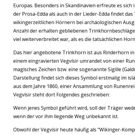
Europas. Besonders in Skandinavien erfreute es sich i
der Prosa-Edda als auch in der Lieder-Edda findet 
wikingerzeitlichen Hörnern bei archäologischen Aus
Anzahl der erhalten gebliebenen Trinkhornbeschläge
viel weiterverbreitet war, als es die tatsächlichen Ho
Das hier angebotene Trinkhorn ist aus Rinderhorn in H
einem eingravierten Vegvísir umrandet von einer Rune
magisches Zeichen bzw. eine sogenannte Sigille (Galdr
Darstellung findet sich dieses Symbol erstmalig im i
aus dem Jahre 1860, einer Ansammlung von Runenreih
Vegvísir steht dort Folgendes geschrieben:
Wenn jenes Symbol geführt wird, soll der Träger wed
wenn der vor ihm liegende Weg unbekannt ist.
Obwohl der Vegvísir heute häufig als "Wikinger-Kompas