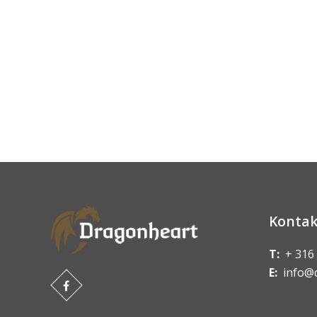
Kontak
T:
+ 316
E:
info@