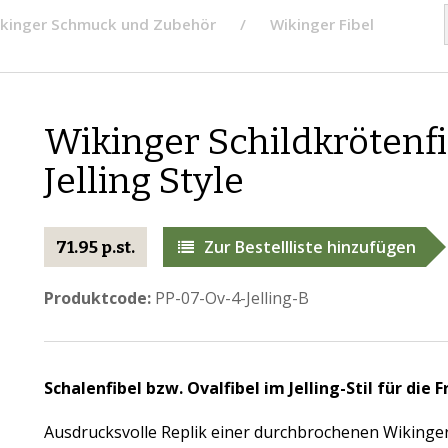
kinger Schmuck und Zubehör
Wikinger Fibel
Wikinger Schildkrötenfi
Jelling Style
Zur Bestellliste hinzufügen
71.95 p.st.
Produktcode:
PP-07-Ov-4-Jelling-B
Schalenfibel bzw. Ovalfibel im Jelling-Stil für die
Ausdrucksvolle Replik einer durchbrochenen Wikinger-F