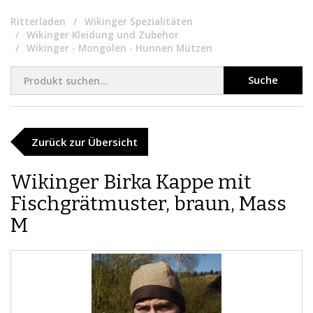
Ritterladen
Wikinger Spezialitäten
Wikinger Kleidung und Zubehor
Wikinger - Mongolen - Hunnen Mützen
Suche
Zurück zur Übersicht
Wikinger Birka Kappe mit
Fischgrätmuster, braun, Mass
M