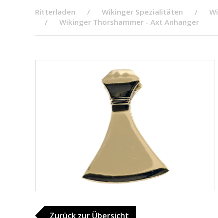
Ritterladen
Wikinger Spezialitäten
Wi
Wikinger Thorshammer - Axt Anhanger
Zurück zur Übersicht