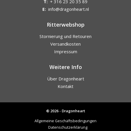
T:
+ 316 23 20 35 89
E:
info@dragonheart.nl
Ritterwebshop
Stornierung und Retouren
Versandkosten
Impressum
Weitere Info
Über Dragonheart
Kontakt
© 2026 - Dragonheart
Allgemeine Geschäftsbedingungen
Datenschutzerklärung