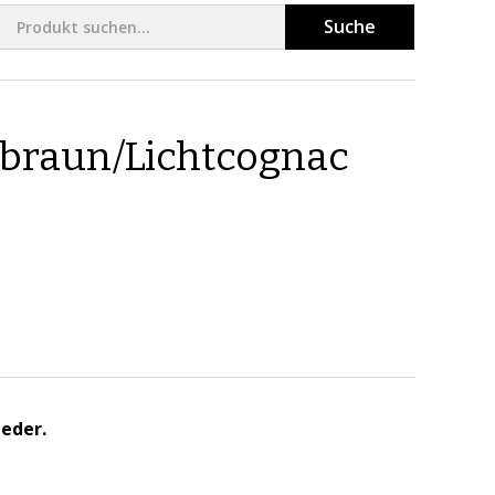
Suche
tbraun/Lichtcognac
Leder.