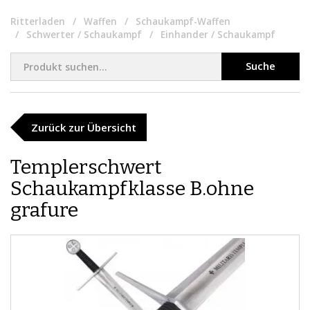
Ritterladen
Waffen
Schaukampf-Waffen
Schwerter / Schaukampf
Einhander / Schaukampf
Suche
Zurück zur Übersicht
Templerschwert
Schaukampfklasse B.ohne
grafure