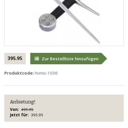
395.95
Zur Bestellliste hinzufügen
Produktcode:
hvmo-1036
Anbietung!
Von:
495.95
Jetzt für:
395.95