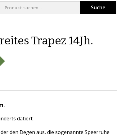
Suche
eites Trapez 14Jh.
m.
underts datiert.
e oder den Degen aus, die sogenannte Speerruhe