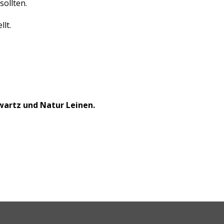
ollten.
lt.
hwartz und Natur Leinen.