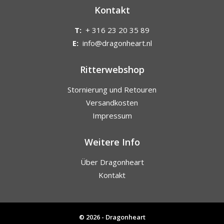
Kontakt
T:
+ 316 23 20 35 89
E:
info@dragonheart.nl
Ritterwebshop
Stornierung und Retouren
Versandkosten
Impressum
Weitere Info
Über Dragonheart
Kontakt
© 2026 - Dragonheart