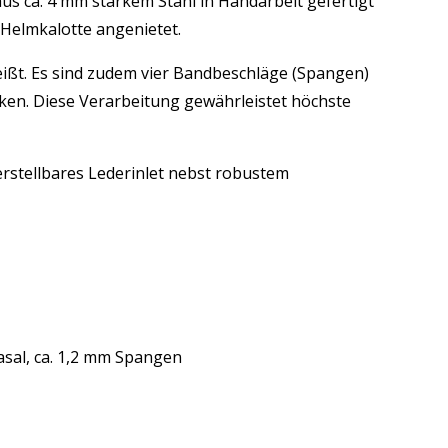
us ca. 4 mm starkem Stahl in Handarbeit gefertigt
e Helmkalotte angenietet.
eißt. Es sind zudem vier Bandbeschläge (Spangen)
ärken. Diese Verarbeitung gewährleistet höchste
erstellbares Lederinlet nebst robustem
asal, ca. 1,2 mm Spangen