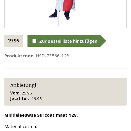
19.95
Zur Bestellliste hinzufügen
Produktcode:
HSD-73566-128
Anbietung!
Von:
25.95
Jetzt für:
19.95
Middeleeuwse Surcoat maat 128.
Material: cotton.