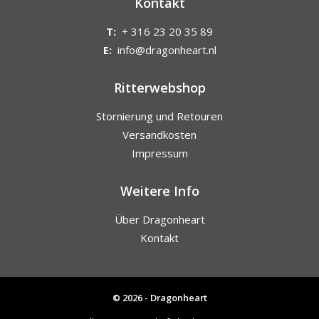
Kontakt
T:
+ 316 23 20 35 89
E:
info@dragonheart.nl
Ritterwebshop
Stornierung und Retouren
Versandkosten
Impressum
Weitere Info
Über Dragonheart
Kontakt
© 2026 - Dragonheart