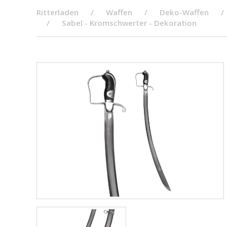
Ritterladen
Waffen
Deko-Waffen
Sabel - Kromschwerter - Dekoration