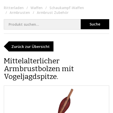
Ritterladen
Waffen
Schaukampf-Waffen
Armbrusten
Armbrust Zubehör
Suche
Zurück zur Übersicht
​Mittelalterlicher
Armbrustbolzen mit
Vogeljagdspitze.