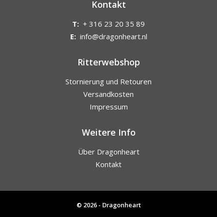
Kontakt
T:
+ 316 23 20 35 89
E:
info@dragonheart.nl
Ritterwebshop
Stornierung und Retouren
Versandkosten
Impressum
Weitere Info
Über Dragonheart
Kontakt
© 2026 - Dragonheart