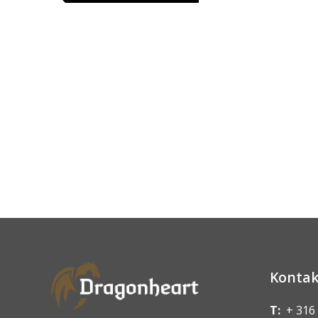
Kontak
T:
+ 316