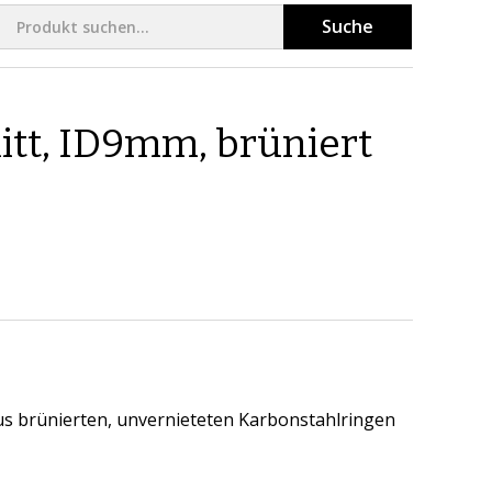
Suche
tt, ID9mm, brüniert
 aus brünierten, unvernieteten Karbonstahlringen