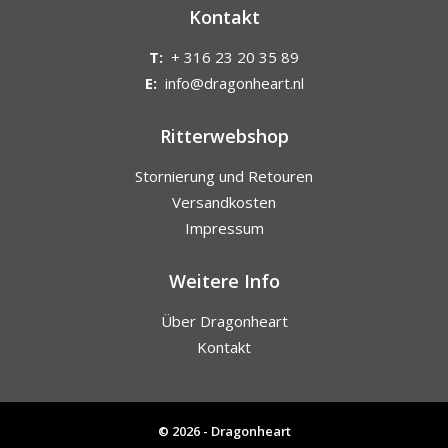
Kontakt
T:
+ 316 23 20 35 89
E:
info@dragonheart.nl
Ritterwebshop
Stornierung und Retouren
Versandkosten
Impressum
Weitere Info
Über Dragonheart
Kontakt
© 2026 - Dragonheart