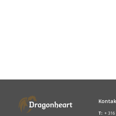
Kontak
T:
+ 316