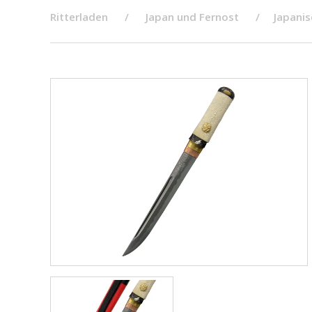
Ritterladen
Japan und Fernost
​​Japan