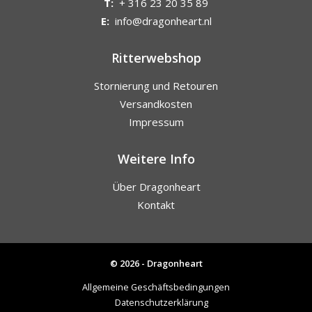
T:
+ 316 23 20 35 89
E:
info@dragonheart.nl
Ritterwebshop
Stornierung und Retouren
Versandkosten
Impressum
Weitere Info
Über Dragonheart
Kontakt
© 2026 - Dragonheart
Allgemeine Geschäftsbedingungen
Datenschutzerklärung