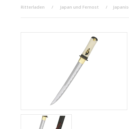
Ritterladen
Japan und Fernost
​​Japan