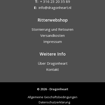
T:
+ 316 23 20 35 89
E:
info@dragonheart.nl
Ritterwebshop
Stornierung und Retouren
Versandkosten
Impressum
Weitere Info
Über Dragonheart
Kontakt
© 2026 - Dragonheart
Allgemeine Geschäftsbedingungen
Datenschutzerklärung