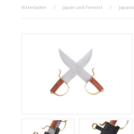
Ritterladen
Japan und Fernost
Japani