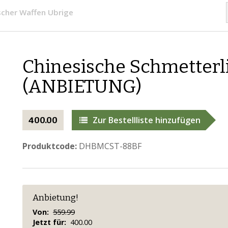
scher Waffen Ubrige
Chinesische Schmetterl
(ANBIETUNG)
Zur Bestellliste hinzufügen
400.00
Produktcode:
DHBMCST-88BF
Anbietung!
Von:
559.99
Jetzt für:
400.00