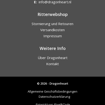
E:
info@dragonheart.nl
Ritterwebshop
Stornierung und Retouren
Versandkosten
Impressum
Weitere Info
Über Dragonheart
Kontakt
© 2026 - Dragonheart
Allgemeine Geschäftsbedingungen
Datenschutzerklärung
Entwicklung:
Pixel&Code